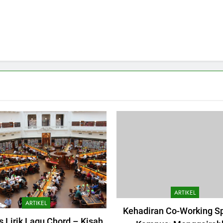
ARTIKEL
ARTIKEL
Kehadiran Co-Working Sp
s Lirik Lagu Chord – Kisah