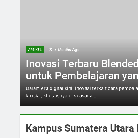
3 Months Ago
ARTIKEL
Inovasi Terbaru Blende
untuk Pembelajaran yan
di dalam Lingkungan K
ng
Dalam era digital kini, inovasi terkait cara pembel
krusial, khususnya di suasana…
Kampus Sumatera Utara