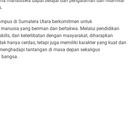
a mahasiswa dapat belajar dari pengalaman dan nilai-nilai
s.
ampus di Sumatera Utara berkomitmen untuk
anusia yang beriman dan bertakwa. Melalui pendidikan
kills, dan keterlibatan dengan masyarakat, diharapkan
ak hanya cerdas, tetapi juga memiliki karakter yang kuat dan
 menghadapi tantangan di masa depan sekaligus
n bangsa.