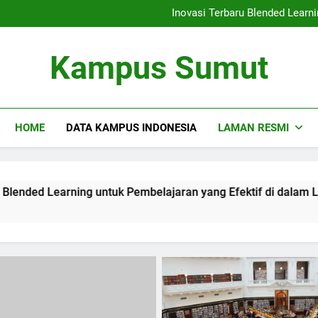
Kemitraan Universitas da
Inovasi Terbaru Blended Learni
Mengintegrasikan Perpustaka
Audit Mutu Internal| Poin Utama
Kemitraan Universitas da
Kampus Sumut
Inovasi Terbaru Blended Learni
Mengintegrasikan Perpustaka
Audit Mutu Internal| Poin Utama
HOME
DATA KAMPUS INDONESIA
LAMAN RESMI
ning untuk Pembelajaran yang Efektif di dalam Lingkungan K