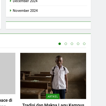
December 2024
November 2024
ARTIKEL
ace di
Pen
Tradisi dan Makna Lagu Kampus