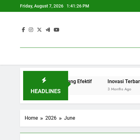
Skip
Friday, August 7, 2026
1:41:26 PM
to
content
udkan Link and Match yang Efektif
Inovasi Terbaru Ble
3 Months Ago
HEADLINES
Home
2026
June