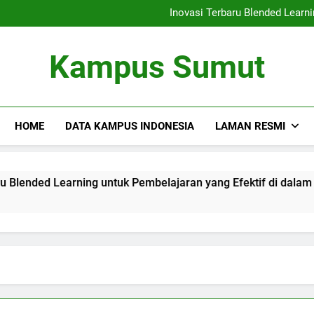
Kemitraan Universitas da
Inovasi Terbaru Blended Learni
Mengintegrasikan Perpustaka
Audit Mutu Internal| Poin Utama
Kemitraan Universitas da
Kampus Sumut
Inovasi Terbaru Blended Learni
Mengintegrasikan Perpustaka
Audit Mutu Internal| Poin Utama
HOME
DATA KAMPUS INDONESIA
LAMAN RESMI
nded Learning untuk Pembelajaran yang Efektif di dalam Ling