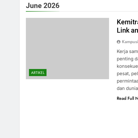
June 2026
Kemitr
Link a
Kampus
Kerja sam
penting d
konsekue
ARTIKEL
pesat, pe
permintaa
dan duni
Read Full 