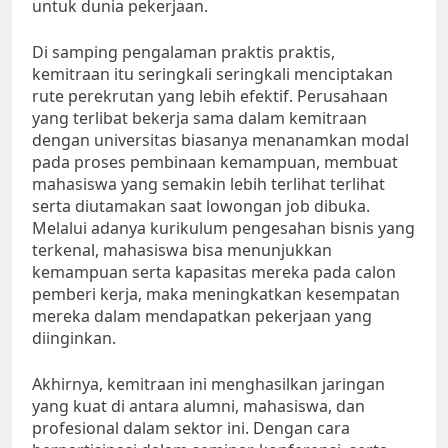
untuk dunia pekerjaan.
Di samping pengalaman praktis praktis,
kemitraan itu seringkali seringkali menciptakan
rute perekrutan yang lebih efektif. Perusahaan
yang terlibat bekerja sama dalam kemitraan
dengan universitas biasanya menanamkan modal
pada proses pembinaan kemampuan, membuat
mahasiswa yang semakin lebih terlihat terlihat
serta diutamakan saat lowongan job dibuka.
Melalui adanya kurikulum pengesahan bisnis yang
terkenal, mahasiswa bisa menunjukkan
kemampuan serta kapasitas mereka pada calon
pemberi kerja, maka meningkatkan kesempatan
mereka dalam mendapatkan pekerjaan yang
diinginkan.
Akhirnya, kemitraan ini menghasilkan jaringan
yang kuat di antara alumni, mahasiswa, dan
profesional dalam sektor ini. Dengan cara