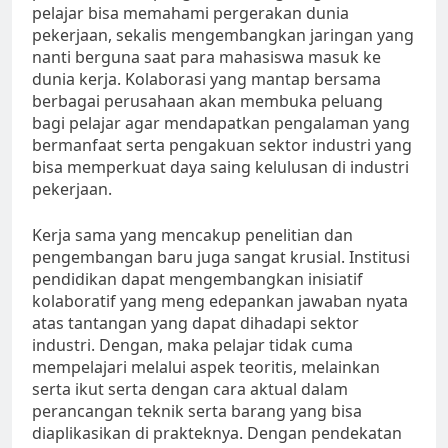
pelajar bisa memahami pergerakan dunia
pekerjaan, sekalis mengembangkan jaringan yang
nanti berguna saat para mahasiswa masuk ke
dunia kerja. Kolaborasi yang mantap bersama
berbagai perusahaan akan membuka peluang
bagi pelajar agar mendapatkan pengalaman yang
bermanfaat serta pengakuan sektor industri yang
bisa memperkuat daya saing kelulusan di industri
pekerjaan.
Kerja sama yang mencakup penelitian dan
pengembangan baru juga sangat krusial. Institusi
pendidikan dapat mengembangkan inisiatif
kolaboratif yang meng edepankan jawaban nyata
atas tantangan yang dapat dihadapi sektor
industri. Dengan, maka pelajar tidak cuma
mempelajari melalui aspek teoritis, melainkan
serta ikut serta dengan cara aktual dalam
perancangan teknik serta barang yang bisa
diaplikasikan di prakteknya. Dengan pendekatan