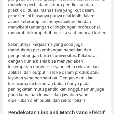
menekan perbedaan antara pendidikan dan
praktik di dunia. Mahasiswa yang ikut dalam
program ini biasanya punya nilai lebih dalam
aspek keterampilan menyesuaikan diri dan
menyikapi tantangan di lingkungan profesional,
menambah kompetitif mereka saat mencari karier.
Selanjutnya, kerjasama yang solid juga
mendukung perkembangan penelitian dan
pengembangan baru di universitas. Kolaborasi
dengan dunia bisnis bisa menyediakan
kesempatan untuk riset yang lebih relevan dan
aplikasi dari output riset ke dalam produk atau
layanan yang bermanfaat. Dengan demikian,
kerjasama ini berperan bukan hanya pada
peningkatan mutu pendidikan tinggi, namun juga
pada kemajuan inovasi dan jawaban yang
diperlukan oleh publik dan sektor bisnis.
Pendekatan Link and Match yang Efektif