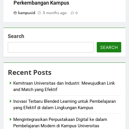
Perkembangan Kampus
kampusid
5 months ago
0
Search
SEARCH
Recent Posts
Kemitraan Universitas dan Industri: Mewujudkan Link
and Match yang Efektif
Inovasi Terbaru Blended Learning untuk Pembelajaran
yang Efektif di dalam Lingkungan Kampus
Mengintegrasikan Perpustakaan Digital ke dalam
Pembelajaran Modern di Kampus Universitas