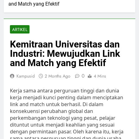
and Match yang Efektif
ARTIKEL
Kemitraan Universitas dan
Industri: Mewujudkan Link
and Match yang Efektif
0
Kampusid
2 Months Ago
4 Mins
Kerja sama antara perguruan tinggi dan dunia
kerja menjadi kunci penting dalam menciptakan
link and match untuk berhasil. Di dalam
konsekuensi perubahan global dan
perkembangan teknologi yang pesat, pelajar
dituntut untuk menjadi keahlian yang sesuai
dengan permintaan pasar. Oleh karena itu, kerja
sama antara perguruan tinggi dan dunia usaha