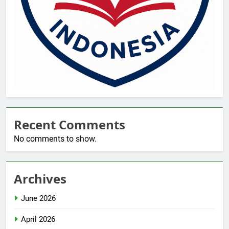
Recent Comments
No comments to show.
Archives
June 2026
April 2026