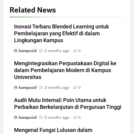
Related News
Inovasi Terbaru Blended Learning untuk
Pembelajaran yang Efektif di dalam
Lingkungan Kampus
kampusid
3 months ago
0
Mengintegrasikan Perpustakaan Digital ke
dalam Pembelajaran Modern di Kampus
Universitas
kampusid
3 months ago
0
Audit Mutu Internal| Poin Utama untuk
Perbaikan Berkelanjutan di Perguruan Tinggi
kampusid
5 months ago
0
Mengenal Fungsi Lulusan dalam