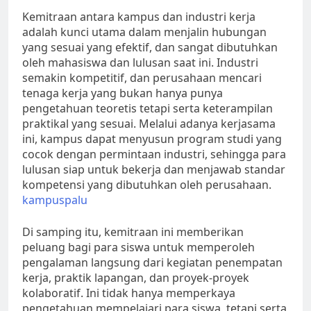
Kemitraan antara kampus dan industri kerja
adalah kunci utama dalam menjalin hubungan
yang sesuai yang efektif, dan sangat dibutuhkan
oleh mahasiswa dan lulusan saat ini. Industri
semakin kompetitif, dan perusahaan mencari
tenaga kerja yang bukan hanya punya
pengetahuan teoretis tetapi serta keterampilan
praktikal yang sesuai. Melalui adanya kerjasama
ini, kampus dapat menyusun program studi yang
cocok dengan permintaan industri, sehingga para
lulusan siap untuk bekerja dan menjawab standar
kompetensi yang dibutuhkan oleh perusahaan.
kampuspalu
Di samping itu, kemitraan ini memberikan
peluang bagi para siswa untuk memperoleh
pengalaman langsung dari kegiatan penempatan
kerja, praktik lapangan, dan proyek-proyek
kolaboratif. Ini tidak hanya memperkaya
pengetahuan mempelajari para siswa, tetapi serta