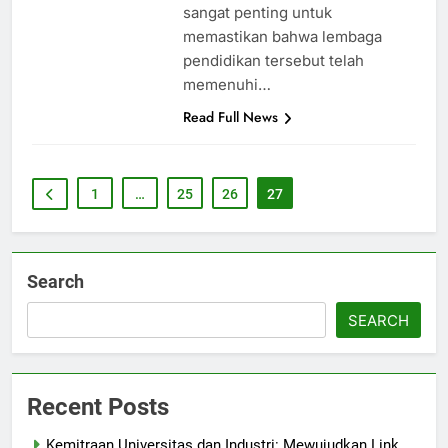
sangat penting untuk
memastikan bahwa lembaga
pendidikan tersebut telah
memenuhi…
Read Full News
1
…
25
26
27
Search
SEARCH
Recent Posts
Kemitraan Universitas dan Industri: Mewujudkan Link