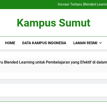
Kemitraan Universitas da
Inovasi Terbaru Blended Learni
Mengintegrasikan Perpustaka
Audit Mutu Internal| Poin Utama
Kemitraan Universitas da
Kampus Sumut
Inovasi Terbaru Blended Learni
Mengintegrasikan Perpustaka
Audit Mutu Internal| Poin Utama
HOME
DATA KAMPUS INDONESIA
LAMAN RESMI
ed Learning untuk Pembelajaran yang Efektif di dalam Lingk