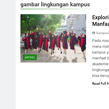
gambar lingkungan kampus
Explor
Manfaa
Kampus
Pada mas
mana mah
kampus y
ARTIKEL
manfaat b
akademik.
lingkung
bisa beru
Read Full 