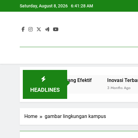
Skip
Saturday, August 8, 2026
6:41:28 AM
to
content
dkan Link and Match yang Efektif
Inovasi Terbaru Blend
3 Months Ago
HEADLINES
Home
gambar lingkungan kampus