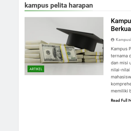
kampus pelita harapan
Kampus
Berkual
Kampus
Kampus Pe
ternama d
dan misi 
ARTIKEL
nilai-nil
mahasiswa
komprehe
memiliki
Read Full 