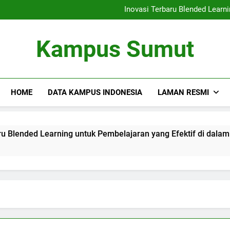
Kemitraan Universitas da
Inovasi Terbaru Blended Learni
Mengintegrasikan Perpustaka
Audit Mutu Internal| Poin Utama
Kemitraan Universitas da
Kampus Sumut
Inovasi Terbaru Blended Learni
Mengintegrasikan Perpustaka
Audit Mutu Internal| Poin Utama
HOME
DATA KAMPUS INDONESIA
LAMAN RESMI
nded Learning untuk Pembelajaran yang Efektif di dalam Lin