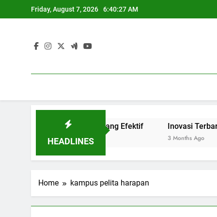
Skip
Friday, August 7, 2026
6:40:27 AM
to
content
judkan Link and Match yang Efektif
Inovasi Terbaru Ble
3 Months Ago
HEADLINES
Home
kampus pelita harapan