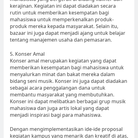
kerajinan. Kegiatan ini dapat diadakan secara
rutin untuk memberikan kesempatan bagi
mahasiswa untuk memperkenalkan produk-
produk mereka kepada masyarakat. Selain itu,
bazaar ini juga dapat menjadi ajang untuk belajar
tentang manajemen usaha dan pemasaran.
5. Konser Amal
Konser amal merupakan kegiatan yang dapat
memberikan kesempatan bagi mahasiswa untuk
menyalurkan minat dan bakat mereka dalam
bidang seni musik. Konser ini juga dapat diadakan
sebagai acara penggalangan dana untuk
membantu masyarakat yang membutuhkan.
Konser ini dapat melibatkan berbagai grup musik
mahasiswa dan juga artis lokal yang dapat
menjadi inspirasi bagi para mahasiswa.
Dengan mengimplementasikan ide-ide proposal
kegiatan kampus yang menarik dan kreatif di atas,