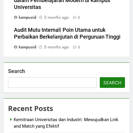
dalam Pembelajaran Modern di Kampus
Universitas
kampusid
3 months ago
0
Audit Mutu Internal| Poin Utama untuk
Perbaikan Berkelanjutan di Perguruan Tinggi
kampusid
5 months ago
0
Search
SEARCH
Recent Posts
Kemitraan Universitas dan Industri: Mewujudkan Link
and Match yang Efektif