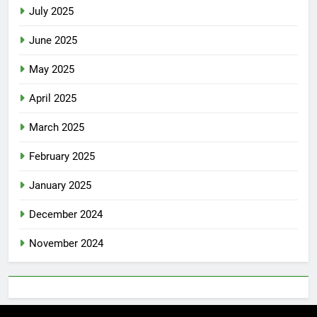
July 2025
June 2025
May 2025
April 2025
March 2025
February 2025
January 2025
December 2024
November 2024