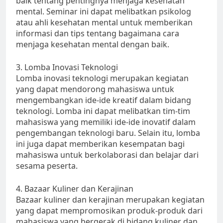
baik tentang pentingnya menjaga kesehatan
mental. Seminar ini dapat melibatkan psikolog
atau ahli kesehatan mental untuk memberikan
informasi dan tips tentang bagaimana cara
menjaga kesehatan mental dengan baik.
3. Lomba Inovasi Teknologi
Lomba inovasi teknologi merupakan kegiatan
yang dapat mendorong mahasiswa untuk
mengembangkan ide-ide kreatif dalam bidang
teknologi. Lomba ini dapat melibatkan tim-tim
mahasiswa yang memiliki ide-ide inovatif dalam
pengembangan teknologi baru. Selain itu, lomba
ini juga dapat memberikan kesempatan bagi
mahasiswa untuk berkolaborasi dan belajar dari
sesama peserta.
4. Bazaar Kuliner dan Kerajinan
Bazaar kuliner dan kerajinan merupakan kegiatan
yang dapat mempromosikan produk-produk dari
mahasiswa yang bergerak di bidang kuliner dan