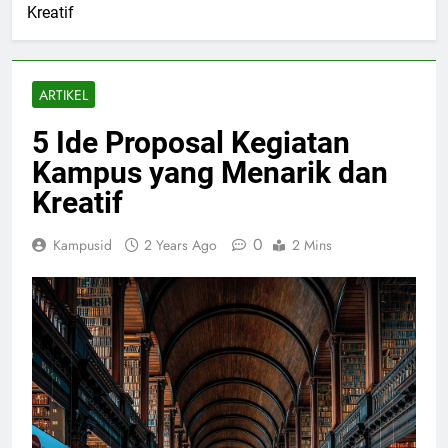
Kreatif
ARTIKEL
5 Ide Proposal Kegiatan
Kampus yang Menarik dan
Kreatif
0
Kampusid
2 Years Ago
2 Mins