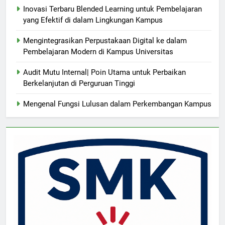
Inovasi Terbaru Blended Learning untuk Pembelajaran
yang Efektif di dalam Lingkungan Kampus
Mengintegrasikan Perpustakaan Digital ke dalam
Pembelajaran Modern di Kampus Universitas
Audit Mutu Internal| Poin Utama untuk Perbaikan
Berkelanjutan di Perguruan Tinggi
Mengenal Fungsi Lulusan dalam Perkembangan Kampus