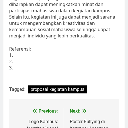
diharapkan dapat meningkatkan minat dan
partisipasi mahasiswa dalam kegiatan kampus.
Selain itu, kegiatan ini juga dapat menjadi sarana
untuk mengembangkan kreativitas dan
kemampuan sosial mahasiswa sehingga dapat
menjadi individu yang lebih berkualitas.
Referensi:
1.
2.
3.
Tagged:
proposal kegiatan kampus
Post
Previous:
Next:
navigation
Logo Kampus:
Poster Bullying di