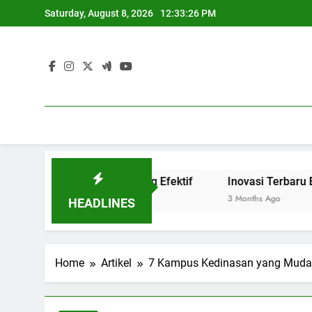
Skip
Saturday, August 8, 2026
12:33:27 PM
to
content
Link and Match yang Efektif
Inovasi Terbaru Blended Le
3 Months Ago
HEADLINES
Home
Artikel
7 Kampus Kedinasan yang Mudah