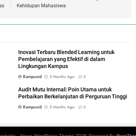
as
Kehidupan Mahasiswa
Inovasi Terbaru Blended Learning untuk
Pembelajaran yang Efektif di dalam
Lingkungan Kampus
Kampusid
3 Months Ago
0
Audit Mutu Internal| Poin Utama untuk
Perbaikan Berkelanjutan di Perguruan Tinggi
Kampusid
5 Months Ago
0
smatic - News WordPress Theme 2026. Powered By
BlazeThe