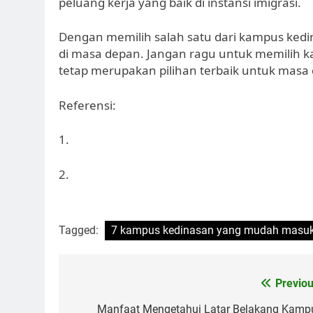
peluang kerja yang baik di instansi imigrasi.
Dengan memilih salah satu dari kampus kedina
di masa depan. Jangan ragu untuk memili
tetap merupakan pilihan terbaik untuk masa
Referensi:
1.
2.
Tagged:
7 kampus kedinasan yang mudah masu
Post
Previou
navigation
Manfaat Mengetahui Latar Belakang Kamp