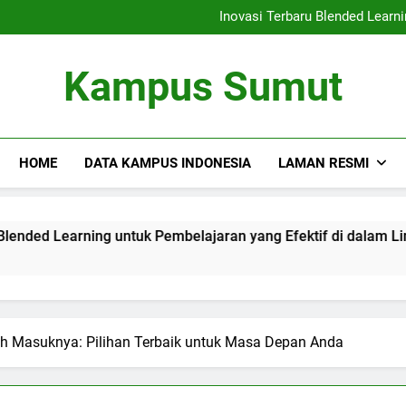
Kemitraan Universitas da
Inovasi Terbaru Blended Learni
Mengintegrasikan Perpustaka
Audit Mutu Internal| Poin Utama
Kemitraan Universitas da
Kampus Sumut
Inovasi Terbaru Blended Learni
Mengintegrasikan Perpustaka
Audit Mutu Internal| Poin Utama
HOME
DATA KAMPUS INDONESIA
LAMAN RESMI
arning untuk Pembelajaran yang Efektif di dalam Lingkungan
 Masuknya: Pilihan Terbaik untuk Masa Depan Anda