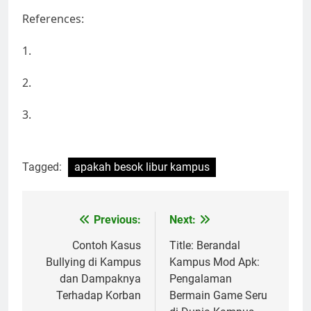
References:
1.
2.
3.
Tagged:
apakah besok libur kampus
Post
Previous:
Next:
navigation
Contoh Kasus
Title: Berandal
Bullying di Kampus
Kampus Mod Apk:
dan Dampaknya
Pengalaman
Terhadap Korban
Bermain Game Seru