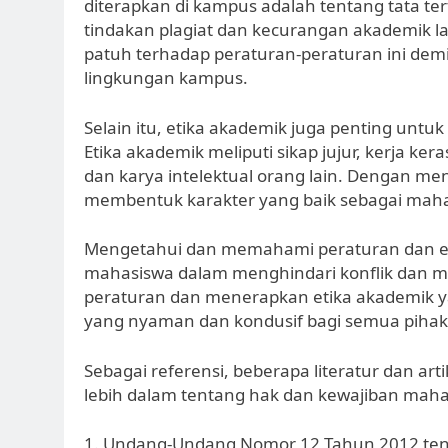
diterapkan di kampus adalah tentang tata ter
tindakan plagiat dan kecurangan akademik l
patuh terhadap peraturan-peraturan ini de
lingkungan kampus.
Selain itu, etika akademik juga penting untu
Etika akademik meliputi sikap jujur, kerja ker
dan karya intelektual orang lain. Dengan me
membentuk karakter yang baik sebagai maha
Mengetahui dan memahami peraturan dan et
mahasiswa dalam menghindari konflik dan ma
peraturan dan menerapkan etika akademik ya
yang nyaman dan kondusif bagi semua pihak
Sebagai referensi, beberapa literatur dan a
lebih dalam tentang hak dan kewajiban maha
1. Undang-Undang Nomor 12 Tahun 2012 tent