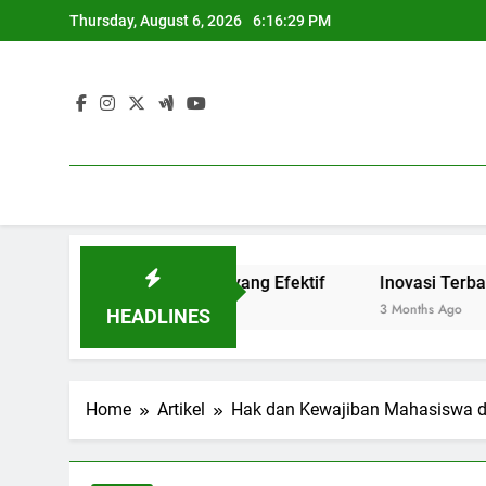
Skip
Thursday, August 6, 2026
6:16:30 PM
to
content
Link and Match yang Efektif
Inovasi Terbaru Blended L
3 Months Ago
HEADLINES
Home
Artikel
Hak dan Kewajiban Mahasiswa d