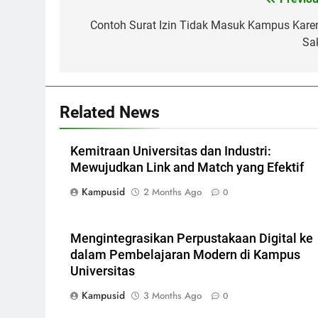
Post
navigation
Contoh Surat Izin Tidak Masuk Kampus Kare
Sak
Related News
Kemitraan Universitas dan Industri:
Mewujudkan Link and Match yang Efektif
Kampusid
2 Months Ago
0
Mengintegrasikan Perpustakaan Digital ke
dalam Pembelajaran Modern di Kampus
Universitas
Kampusid
3 Months Ago
0