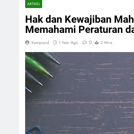
ARTIKEL
Hak dan Kewajiban Mah
Memahami Peraturan da
0
Kampusid
1 Year Ago
2 Mins