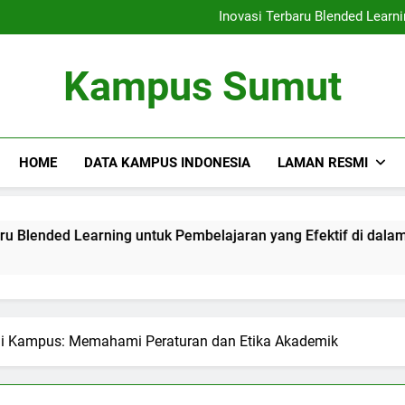
Kemitraan Universitas da
Inovasi Terbaru Blended Learni
Mengintegrasikan Perpustaka
Audit Mutu Internal| Poin Utama
Kemitraan Universitas da
Kampus Sumut
Inovasi Terbaru Blended Learni
Mengintegrasikan Perpustaka
Audit Mutu Internal| Poin Utama
HOME
DATA KAMPUS INDONESIA
LAMAN RESMI
earning untuk Pembelajaran yang Efektif di dalam Lingkunga
i Kampus: Memahami Peraturan dan Etika Akademik