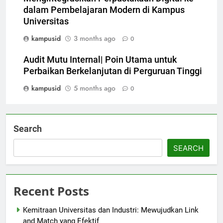
dalam Pembelajaran Modern di Kampus
Universitas
kampusid
3 months ago
0
Audit Mutu Internal| Poin Utama untuk
Perbaikan Berkelanjutan di Perguruan Tinggi
kampusid
5 months ago
0
Search
SEARCH
Recent Posts
Kemitraan Universitas dan Industri: Mewujudkan Link
and Match yang Efektif