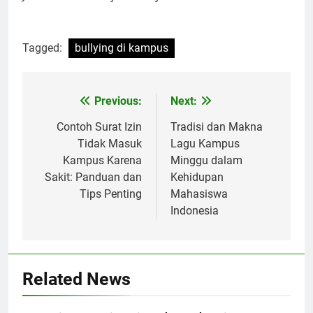
Tagged:
bullying di kampus
Post
Previous:
Next:
navigation
Contoh Surat Izin
Tradisi dan Makna
Tidak Masuk
Lagu Kampus
Kampus Karena
Minggu dalam
Sakit: Panduan dan
Kehidupan
Tips Penting
Mahasiswa
Indonesia
Related News