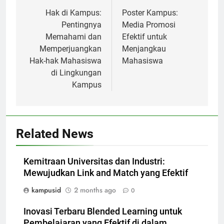
navigation
Hak di Kampus:
Poster Kampus:
Pentingnya
Media Promosi
Memahami dan
Efektif untuk
Memperjuangkan
Menjangkau
Hak-hak Mahasiswa
Mahasiswa
di Lingkungan
Kampus
Related News
Kemitraan Universitas dan Industri:
Mewujudkan Link and Match yang Efektif
kampusid
2 months ago
0
Inovasi Terbaru Blended Learning untuk
Pembelajaran yang Efektif di dalam