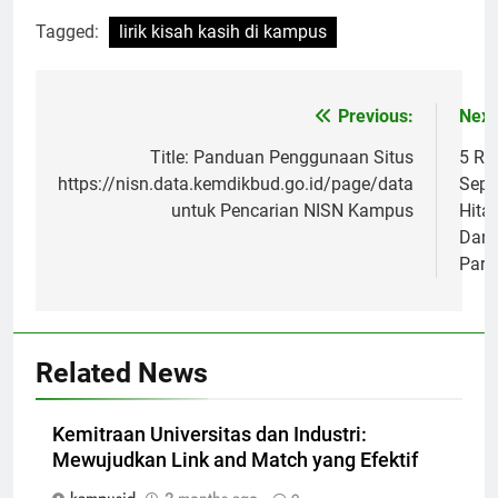
Tagged:
lirik kisah kasih di kampus
Post
Previous:
Next
navigation
Title: Panduan Penggunaan Situs
5 Re
https://nisn.data.kemdikbud.go.id/page/data
Sepa
untuk Pencarian NISN Kampus
Hita
Dan 
Para
Related News
Kemitraan Universitas dan Industri:
Mewujudkan Link and Match yang Efektif