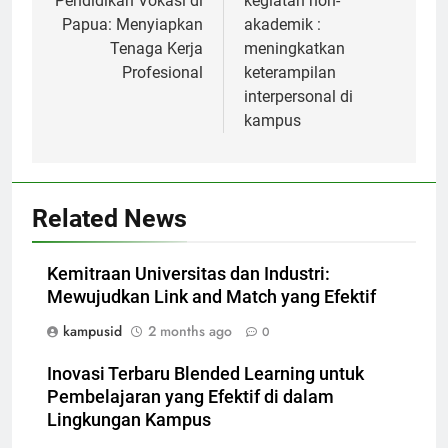
navigation
Pendidikan Vokasi di
kegiatan non-
Papua: Menyiapkan
akademik :
Tenaga Kerja
meningkatkan
Profesional
keterampilan
interpersonal di
kampus
Related News
Kemitraan Universitas dan Industri:
Mewujudkan Link and Match yang Efektif
kampusid
2 months ago
0
Inovasi Terbaru Blended Learning untuk
Pembelajaran yang Efektif di dalam
Lingkungan Kampus