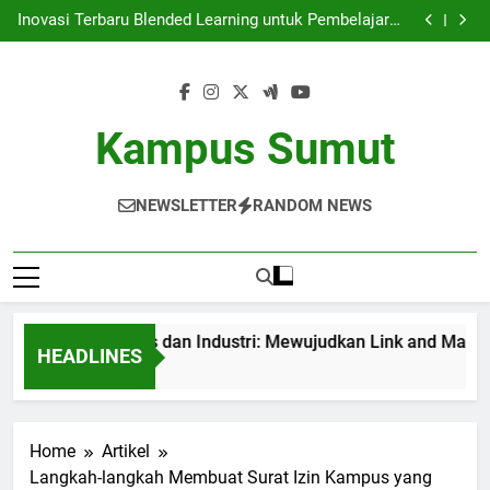
Kemitraan Universitas dan Industri: Mewujudkan Link
Skip
and Match yang Efektif
Inovasi Terbaru Blended Learning untuk Pembelajaran
to
yang Efektif di dalam Lingkungan Kampus
Mengintegrasikan Perpustakaan Digital ke dalam
Pembelajaran Modern di Kampus Universitas
Audit Mutu Internal| Poin Utama untuk Perbaikan
content
Berkelanjutan di Perguruan Tinggi
Kemitraan Universitas dan Industri: Mewujudkan Link
and Match yang Efektif
Inovasi Terbaru Blended Learning untuk Pembelajaran
yang Efektif di dalam Lingkungan Kampus
Mengintegrasikan Perpustakaan Digital ke dalam
Kampus Sumut
Pembelajaran Modern di Kampus Universitas
Audit Mutu Internal| Poin Utama untuk Perbaikan
Berkelanjutan di Perguruan Tinggi
NEWSLETTER
RANDOM NEWS
itraan Universitas dan Industri: Mewujudkan Link and Match y
HEADLINES
nths Ago
Home
Artikel
Langkah-langkah Membuat Surat Izin Kampus yang