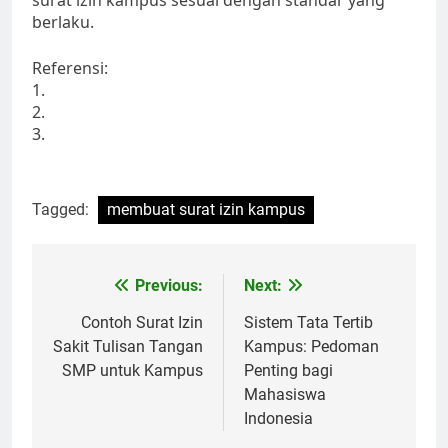
surat izin kampus sesuai dengan standar yang
berlaku.
Referensi:
1.
2.
3.
Tagged:
membuat surat izin kampus
Post
Previous:
Next:
navigation
Contoh Surat Izin
Sistem Tata Tertib
Sakit Tulisan Tangan
Kampus: Pedoman
SMP untuk Kampus
Penting bagi
Mahasiswa
Indonesia