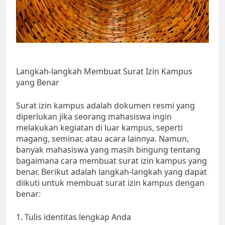
Langkah-langkah Membuat Surat Izin Kampus
yang Benar
Surat izin kampus adalah dokumen resmi yang
diperlukan jika seorang mahasiswa ingin
melakukan kegiatan di luar kampus, seperti
magang, seminar, atau acara lainnya. Namun,
banyak mahasiswa yang masih bingung tentang
bagaimana cara membuat surat izin kampus yang
benar. Berikut adalah langkah-langkah yang dapat
diikuti untuk membuat surat izin kampus dengan
benar:
1. Tulis identitas lengkap Anda