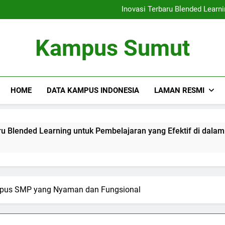
Kemitraan Universitas da
Inovasi Terbaru Blended Learni
Mengintegrasikan Perpustaka
Audit Mutu Internal| Poin Utama
Kemitraan Universitas da
Kampus Sumut
Inovasi Terbaru Blended Learni
Mengintegrasikan Perpustaka
Audit Mutu Internal| Poin Utama
HOME
DATA KAMPUS INDONESIA
LAMAN RESMI
Learning untuk Pembelajaran yang Efektif di dalam Lingkung
pus SMP yang Nyaman dan Fungsional