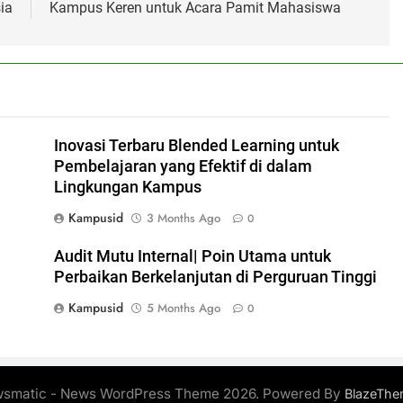
ia
Kampus Keren untuk Acara Pamit Mahasiswa
Inovasi Terbaru Blended Learning untuk
Pembelajaran yang Efektif di dalam
Lingkungan Kampus
Kampusid
3 Months Ago
0
Audit Mutu Internal| Poin Utama untuk
Perbaikan Berkelanjutan di Perguruan Tinggi
Kampusid
5 Months Ago
0
smatic - News WordPress Theme 2026. Powered By
BlazeThe