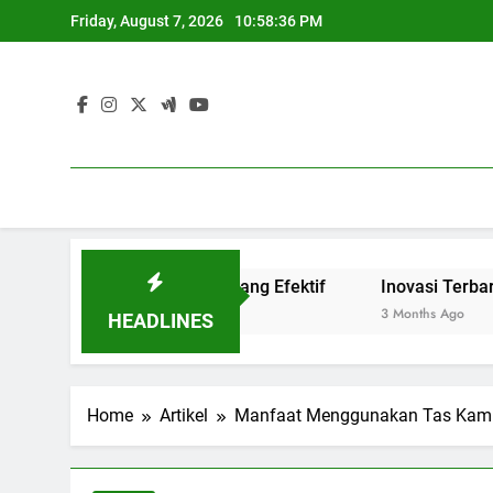
Skip
Friday, August 7, 2026
10:58:37 PM
to
content
 Link and Match yang Efektif
Inovasi Terbaru Blended 
3 Months Ago
HEADLINES
Home
Artikel
Manfaat Menggunakan Tas Kam