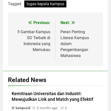
Tagged:
tugas kepala kampus
Post
Previous:
Next:
navigation
5 Gambar Kampus
Peran Penting
SD Terbaik di
Literasi Kampus
Indonesia yang
dalam
Memukau
Pengembangan
Mahasiswa
Related News
Kemitraan Universitas dan Industri:
Mewujudkan Link and Match yang Efektif
kampusid
2 months ago
0