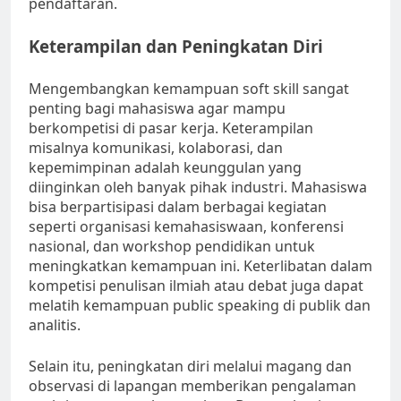
pendaftaran.
Keterampilan dan Peningkatan Diri
Mengembangkan kemampuan soft skill sangat
penting bagi mahasiswa agar mampu
berkompetisi di pasar kerja. Keterampilan
misalnya komunikasi, kolaborasi, dan
kepemimpinan adalah keunggulan yang
diinginkan oleh banyak pihak industri. Mahasiswa
bisa berpartisipasi dalam berbagai kegiatan
seperti organisasi kemahasiswaan, konferensi
nasional, dan workshop pendidikan untuk
meningkatkan kemampuan ini. Keterlibatan dalam
kompetisi penulisan ilmiah atau debat juga dapat
melatih kemampuan public speaking di publik dan
analitis.
Selain itu, peningkatan diri melalui magang dan
observasi di lapangan memberikan pengalaman