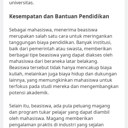
universitas.
Kesempatan dan Bantuan Pendidikan
Sebagai mahasiswa, menerima beasiswa
merupakan salah satu cara untuk meringankan
tanggungan biaya pendidikan. Banyak institusi,
baik dari pemerintah atau swasta, memberikan
berbagai tipe beasiswa yang dapat diakses oleh
mahasiswa dari beraneka latar belakang.
Beasiswa tersebut tidak hanya mencakup biaya
kuliah, melainkan juga biaya hidup dan dukungan
lainnya, yang memungkinkan mahasiswa untuk
terfokus pada studi mereka dan mengembangkan
potensi akademik.
Selain itu, beasiswa, ada pula peluang magang
dan program tukar pelajar yang dapat diambil
oleh mahasiswa. Magang memberikan
pengalaman praktis di industri yang sejalan