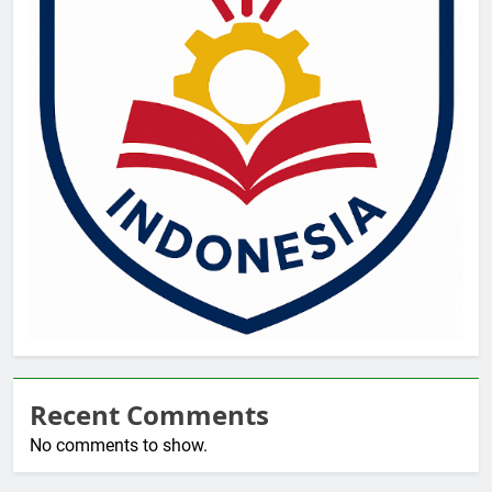
Recent Comments
No comments to show.