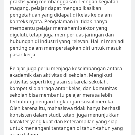
praktis yang membanggakan. Dengan kegiatan
magang, pelajar dapat mengaplikasikan
pengetahuan yang didapat di kelas ke dalam
konteks nyata. Pengalaman ini tidak hanya
membantu pelajar memahami sektor yang
digeluti, tetapi juga memperluas jaringan dan
hubungan di industri yang relevan. Hal ini menjadi
penting dalam mempersiapkan diri untuk masuk
pasar kerja.
Pelajar juga perlu menjaga keseimbangan antara
akademik dan aktivitas di sekolah. Mengikuti
aktivitas seperti kegiatan sukarela sekolah,
kompetisi olahraga antar kelas, dan komunitas
sekolah bisa membantu pelajar merasa lebih
terhubung dengan lingkungan sosial mereka.
Oleh karena itu, mahasiswa tidak hanya berhasil
konsisten dalam studi, tetapi juga menunjukkan
karakter yang kuat dan keterampilan yang siap
untuk menangani tantangan di tahun-tahun yang
akan datang.