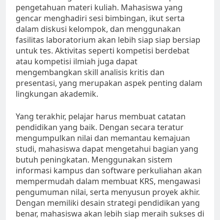
pengetahuan materi kuliah. Mahasiswa yang
gencar menghadiri sesi bimbingan, ikut serta
dalam diskusi kelompok, dan menggunakan
fasilitas laboratorium akan lebih siap siap bersiap
untuk tes. Aktivitas seperti kompetisi berdebat
atau kompetisi ilmiah juga dapat
mengembangkan skill analisis kritis dan
presentasi, yang merupakan aspek penting dalam
lingkungan akademik.
Yang terakhir, pelajar harus membuat catatan
pendidikan yang baik. Dengan secara teratur
mengumpulkan nilai dan memantau kemajuan
studi, mahasiswa dapat mengetahui bagian yang
butuh peningkatan. Menggunakan sistem
informasi kampus dan software perkuliahan akan
mempermudah dalam membuat KRS, mengawasi
pengumuman nilai, serta menyusun proyek akhir.
Dengan memiliki desain strategi pendidikan yang
benar, mahasiswa akan lebih siap meraih sukses di