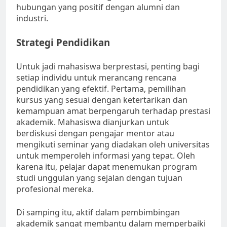
hubungan yang positif dengan alumni dan
industri.
Strategi Pendidikan
Untuk jadi mahasiswa berprestasi, penting bagi
setiap individu untuk merancang rencana
pendidikan yang efektif. Pertama, pemilihan
kursus yang sesuai dengan ketertarikan dan
kemampuan amat berpengaruh terhadap prestasi
akademik. Mahasiswa dianjurkan untuk
berdiskusi dengan pengajar mentor atau
mengikuti seminar yang diadakan oleh universitas
untuk memperoleh informasi yang tepat. Oleh
karena itu, pelajar dapat menemukan program
studi unggulan yang sejalan dengan tujuan
profesional mereka.
Di samping itu, aktif dalam pembimbingan
akademik sangat membantu dalam memperbaiki