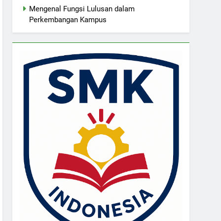
Mengenal Fungsi Lulusan dalam
Perkembangan Kampus