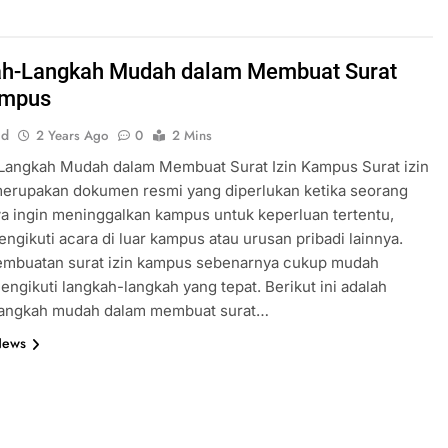
h-Langkah Mudah dalam Membuat Surat
ampus
id
2 Years Ago
0
2 Mins
Langkah Mudah dalam Membuat Surat Izin Kampus Surat izin
erupakan dokumen resmi yang diperlukan ketika seorang
 ingin meninggalkan kampus untuk keperluan tertentu,
engikuti acara di luar kampus atau urusan pribadi lainnya.
embuatan surat izin kampus sebenarnya cukup mudah
engikuti langkah-langkah yang tepat. Berikut ini adalah
langkah mudah dalam membuat surat…
News