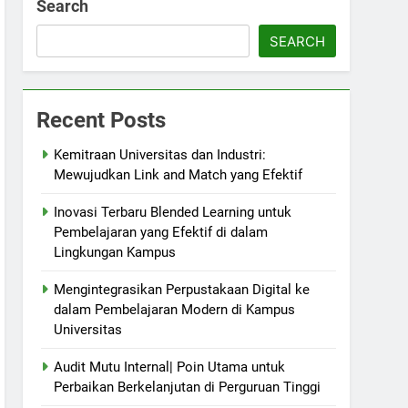
Search
SEARCH
Recent Posts
Kemitraan Universitas dan Industri:
Mewujudkan Link and Match yang Efektif
Inovasi Terbaru Blended Learning untuk
Pembelajaran yang Efektif di dalam
Lingkungan Kampus
Mengintegrasikan Perpustakaan Digital ke
dalam Pembelajaran Modern di Kampus
Universitas
Audit Mutu Internal| Poin Utama untuk
Perbaikan Berkelanjutan di Perguruan Tinggi