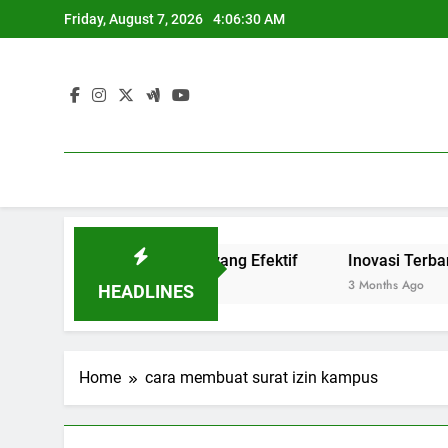
Skip
Friday, August 7, 2026
4:06:30 AM
to
content
dkan Link and Match yang Efektif
Inovasi Terbaru Blend
3 Months Ago
HEADLINES
Home
cara membuat surat izin kampus