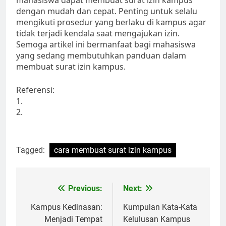
mahasiswa dapat membuat surat izin kampus
dengan mudah dan cepat. Penting untuk selalu
mengikuti prosedur yang berlaku di kampus agar
tidak terjadi kendala saat mengajukan izin.
Semoga artikel ini bermanfaat bagi mahasiswa
yang sedang membutuhkan panduan dalam
membuat surat izin kampus.
Referensi:
1.
2.
Tagged:
cara membuat surat izin kampus
Post
Previous:
Next:
navigation
Kampus Kedinasan:
Kumpulan Kata-Kata
Menjadi Tempat
Kelulusan Kampus