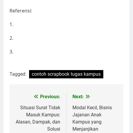
Referensi:
1.
2.
3.
Tagged:
contoh scrapbook tugas kampus
Post
Previous:
Next:
navigation
Situasi Surat Tidak
Modal Kecil, Bisnis
Masuk Kampus:
Jajanan Anak
Alasan, Dampak, dan
Kampus yang
Solusi
Menjanjikan