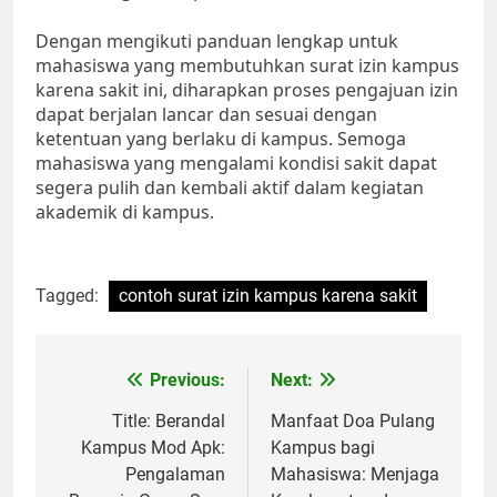
Dengan mengikuti panduan lengkap untuk
mahasiswa yang membutuhkan surat izin kampus
karena sakit ini, diharapkan proses pengajuan izin
dapat berjalan lancar dan sesuai dengan
ketentuan yang berlaku di kampus. Semoga
mahasiswa yang mengalami kondisi sakit dapat
segera pulih dan kembali aktif dalam kegiatan
akademik di kampus.
Tagged:
contoh surat izin kampus karena sakit
Post
Previous:
Next:
navigation
Title: Berandal
Manfaat Doa Pulang
Kampus Mod Apk:
Kampus bagi
Pengalaman
Mahasiswa: Menjaga