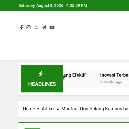
Skip
Saturday, August 8, 2026
4:36:00 PM
to
content
an Link and Match yang Efektif
Inovasi Terbaru Blended
3 Months Ago
HEADLINES
Home
Artikel
Manfaat Doa Pulang Kampus ba