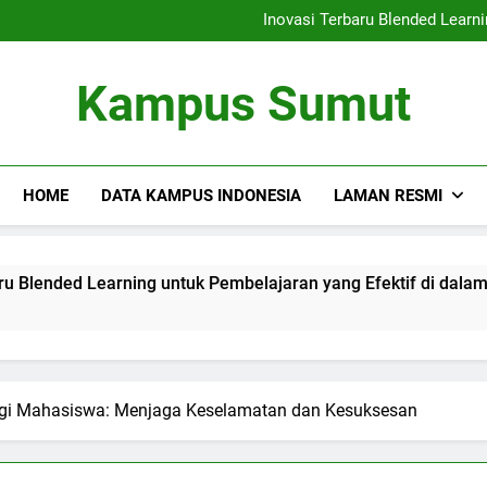
Kemitraan Universitas da
Inovasi Terbaru Blended Learni
Mengintegrasikan Perpustaka
Audit Mutu Internal| Poin Utama
Kemitraan Universitas da
Kampus Sumut
Inovasi Terbaru Blended Learni
Mengintegrasikan Perpustaka
Audit Mutu Internal| Poin Utama
HOME
DATA KAMPUS INDONESIA
LAMAN RESMI
 Learning untuk Pembelajaran yang Efektif di dalam Lingkun
gi Mahasiswa: Menjaga Keselamatan dan Kesuksesan