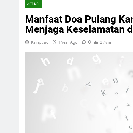
ARTIKEL
Manfaat Doa Pulang Ka
Menjaga Keselamatan 
0
Kampusid
1 Year Ago
2 Mins