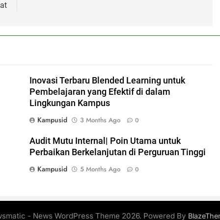
hat
Inovasi Terbaru Blended Learning untuk
Pembelajaran yang Efektif di dalam
Lingkungan Kampus
Kampusid
3 Months Ago
0
Audit Mutu Internal| Poin Utama untuk
Perbaikan Berkelanjutan di Perguruan Tinggi
Kampusid
5 Months Ago
0
smatic - News WordPress Theme 2026. Powered By
BlazeThe