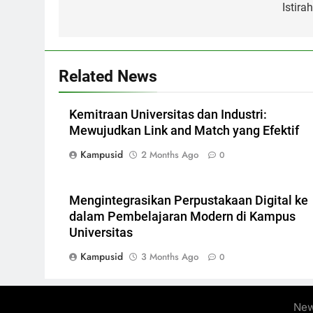
Istira
Related News
Kemitraan Universitas dan Industri:
Mewujudkan Link and Match yang Efektif
Kampusid
2 Months Ago
0
Mengintegrasikan Perpustakaan Digital ke
dalam Pembelajaran Modern di Kampus
Universitas
Kampusid
3 Months Ago
0
New