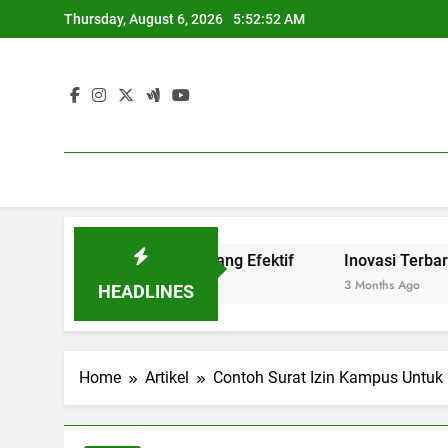
Skip
Thursday, August 6, 2026
5:52:53 AM
to
content
ink and Match yang Efektif
Inovasi Terbaru Blended Le
3 Months Ago
HEADLINES
Home
Artikel
Contoh Surat Izin Kampus Untuk 