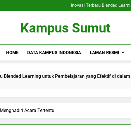
Kemitraan Universitas da
Inovasi Terbaru Blended Learni
Mengintegrasikan Perpustaka
Audit Mutu Internal| Poin Utama
Kemitraan Universitas da
Kampus Sumut
Inovasi Terbaru Blended Learni
Mengintegrasikan Perpustaka
Audit Mutu Internal| Poin Utama
HOME
DATA KAMPUS INDONESIA
LAMAN RESMI
arning untuk Pembelajaran yang Efektif di dalam Lingkungan
Menghadiri Acara Tertentu