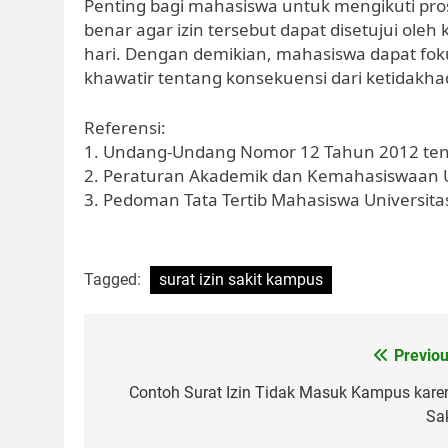
Penting bagi mahasiswa untuk mengikuti pros
benar agar izin tersebut dapat disetujui ol
hari. Dengan demikian, mahasiswa dapat fo
khawatir tentang konsekuensi dari ketidakha
Referensi:
1. Undang-Undang Nomor 12 Tahun 2012 tent
2. Peraturan Akademik dan Kemahasiswaan U
3. Pedoman Tata Tertib Mahasiswa Universit
Tagged:
surat izin sakit kampus
Post
Previou
navigation
Contoh Surat Izin Tidak Masuk Kampus kare
Sak