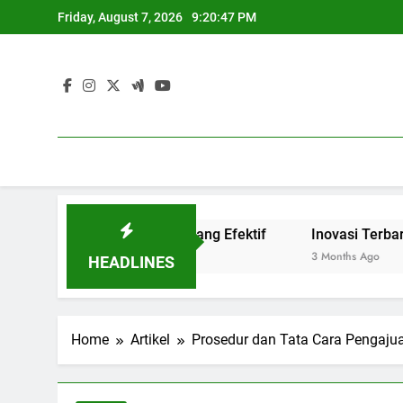
Skip
Friday, August 7, 2026
9:20:48 PM
to
content
 Link and Match yang Efektif
Inovasi Terbaru Blended 
3 Months Ago
HEADLINES
Home
Artikel
Prosedur dan Tata Cara Pengajua