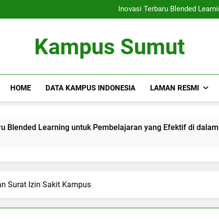
Kemitraan Universitas da
Inovasi Terbaru Blended Learni
Mengintegrasikan Perpustaka
Audit Mutu Internal| Poin Utama
Kemitraan Universitas da
Kampus Sumut
Inovasi Terbaru Blended Learni
Mengintegrasikan Perpustaka
Audit Mutu Internal| Poin Utama
HOME
DATA KAMPUS INDONESIA
LAMAN RESMI
Learning untuk Pembelajaran yang Efektif di dalam Lingkung
n Surat Izin Sakit Kampus