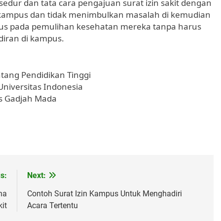
edur dan tata cara pengajuan surat izin sakit dengan
eh kampus dan tidak menimbulkan masalah di kemudian
kus pada pemulihan kesehatan mereka tanpa harus
diran di kampus.
ang Pendidikan Tinggi
niversitas Indonesia
as Gadjah Mada
s:
Next:
na
Contoh Surat Izin Kampus Untuk Menghadiri
it
Acara Tertentu