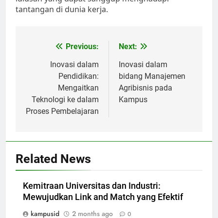
tantangan di dunia kerja.
Post
Previous:
Next:
navigation
Inovasi dalam
Inovasi dalam
Pendidikan:
bidang Manajemen
Mengaitkan
Agribisnis pada
Teknologi ke dalam
Kampus
Proses Pembelajaran
Related News
Kemitraan Universitas dan Industri:
Mewujudkan Link and Match yang Efektif
kampusid
2 months ago
0