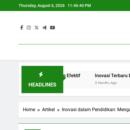
Skip
Thursday, August 6, 2026
11:46:41 PM
to
content
k and Match yang Efektif
Inovasi Terbaru Blended Lear
3 Months Ago
HEADLINES
Home
Artikel
Inovasi dalam Pendidikan: Meng