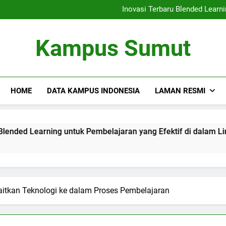
Kemitraan Universitas da
Inovasi Terbaru Blended Learni
Mengintegrasikan Perpustaka
Audit Mutu Internal| Poin Utama
Kemitraan Universitas da
Kampus Sumut
Inovasi Terbaru Blended Learni
Mengintegrasikan Perpustaka
Audit Mutu Internal| Poin Utama
HOME
DATA KAMPUS INDONESIA
LAMAN RESMI
ning untuk Pembelajaran yang Efektif di dalam Lingkungan K
aitkan Teknologi ke dalam Proses Pembelajaran