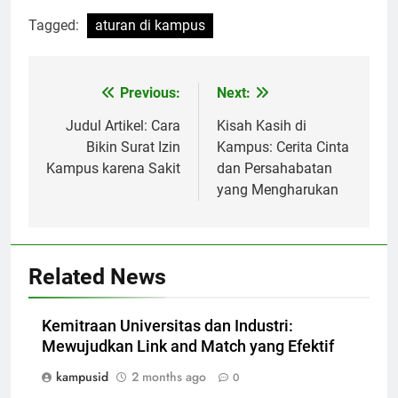
Tagged:
aturan di kampus
Post
Previous:
Next:
navigation
Judul Artikel: Cara
Kisah Kasih di
Bikin Surat Izin
Kampus: Cerita Cinta
Kampus karena Sakit
dan Persahabatan
yang Mengharukan
Related News
Kemitraan Universitas dan Industri:
Mewujudkan Link and Match yang Efektif
kampusid
2 months ago
0